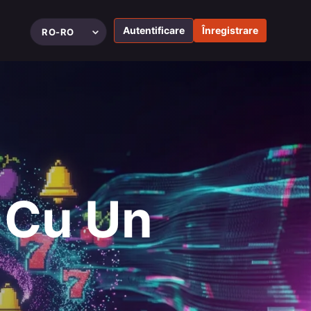
Autentificare
Înregistrare
RO-RO
 Cu Un