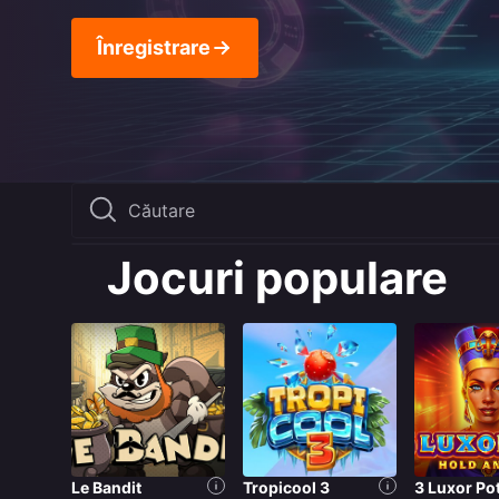
Înregistrare
Jocuri populare
Le Bandit
Tropicool 3
3 Luxor Po