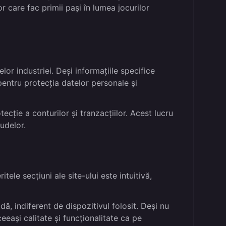
r care fac primii pași în lumea jocurilor
r industriei. Deși informațiile specifice
pentru protecția datelor personale și
cție a conturilor și tranzacțiilor. Acest lucru
audelor.
ele secțiuni ale site-ului este intuitivă,
ă, indiferent de dispozitivul folosit. Deși nu
eași calitate și funcționalitate ca pe