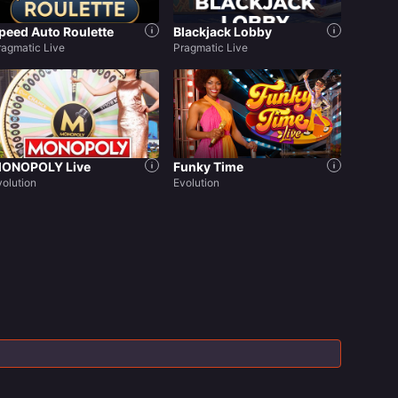
peed Auto Roulette
Blackjack Lobby
ragmatic Live
Pragmatic Live
ONOPOLY Live
Funky Time
volution
Evolution