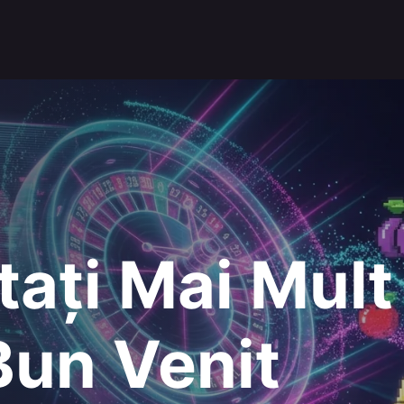
ați Mai Mult
Bun Venit