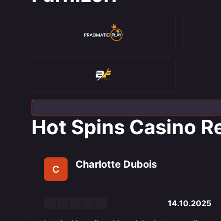
Hot Spins Casino R
Charlotte Dubois
C
14.10.2025