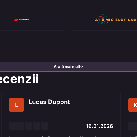
Arată mai mult
ecenzii
Lucas Dupont
L
16.01.2026