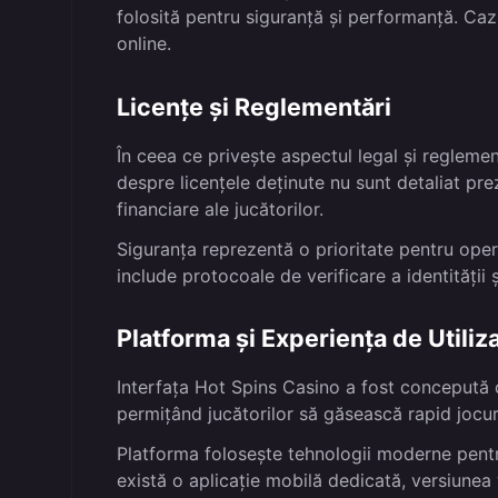
folosită pentru siguranță și performanță. Cazi
online.
Licențe și Reglementări
În ceea ce privește aspectul legal și regleme
despre licențele deținute nu sunt detaliat pr
financiare ale jucătorilor.
Siguranța reprezentă o prioritate pentru opera
include protocoale de verificare a identității 
Platforma și Experiența de Utiliz
Interfața Hot Spins Casino a fost concepută cu 
permițând jucătorilor să găsească rapid jocuri
Platforma folosește tehnologii moderne pentru 
există o aplicație mobilă dedicată, versiunea 